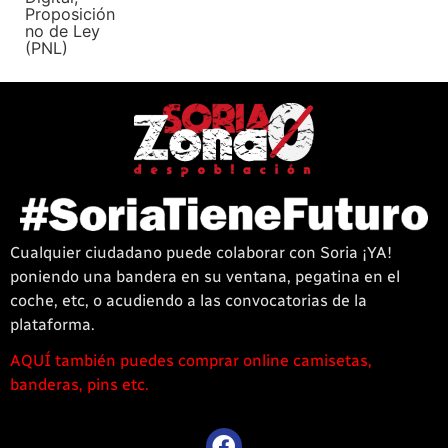
Proposición
no de Ley
(PNL)
Cualquier ciudadano puede colaborar con Soria ¡YA!
poniendo una bandera en su ventana, pegatina en el
coche, etc, o acudiendo a las convocatorias de la
plataforma.
AQUÍ también puedes comprar online camisetas,
1win
banderas, pins etc.
casino
offre
une