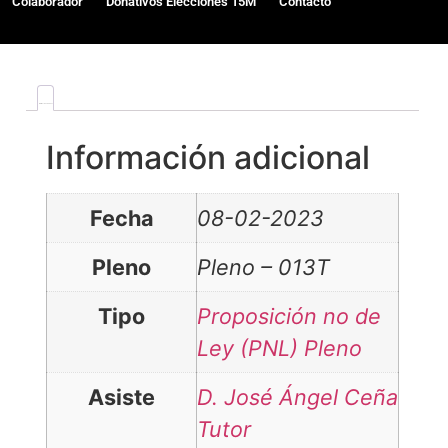
Colaborador
Donativos Elecciones 15M
Contacto
Información adicional
Información adicional
Fecha
08-02-2023
Pleno
Pleno – 013T
Tipo
Proposición no de
Ley (PNL) Pleno
Asiste
D. José Ángel Ceña
Tutor