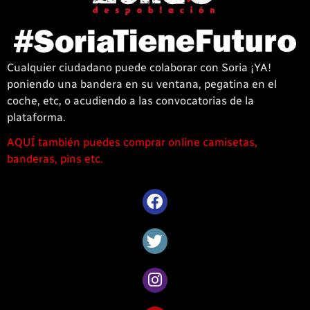
Cualquier ciudadano puede colaborar con Soria ¡YA!
poniendo una bandera en su ventana, pegatina en el
coche, etc, o acudiendo a las convocatorias de la
plataforma.
AQUÍ también puedes comprar online camisetas,
1win
banderas, pins etc.
casino
offre
une
large
sélection
de
jeux
captivants
pour
les