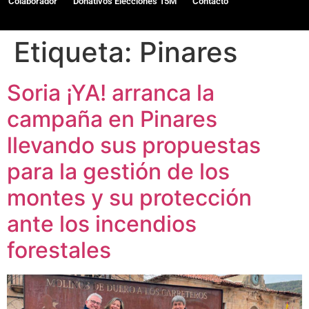
Colaborador
Donativos Elecciones 15M
Contacto
Etiqueta:
Pinares
Soria ¡YA! arranca la
campaña en Pinares
llevando sus propuestas
para la gestión de los
montes y su protección
ante los incendios
forestales