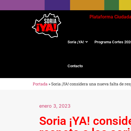
Plataforma Ciudad
Soria ¡YA!
Programa Cortes 202
Contacto
Portada
»
Soria ¡YA! considera una nueva falta de re
enero 3, 2023
Soria ¡YA! consid