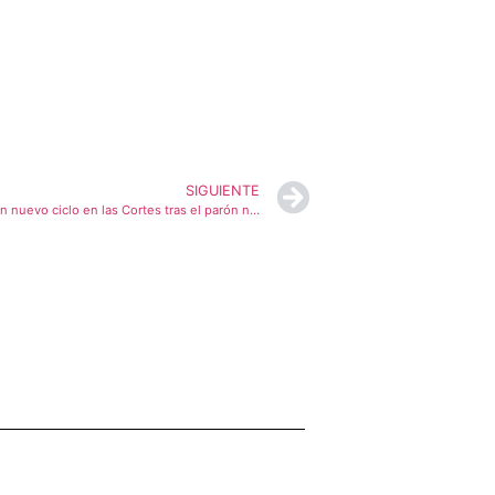
SIGUIENTE
Soria ¡YA! comienza antes de lo previsto un nuevo ciclo en las Cortes tras el parón navideño