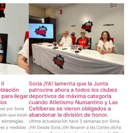
II
Soria ¡YA! lamenta que la Junta
oblación
patrocine ahora a todos los clubes
 para llegar
deportivos de máxima categoría
dos
cuando Atletismo Numantino y Las
Celtíberas se vieron obligados a
as por Soria
abandonar la división de honor.
tado que están
 estrategias.
Ultima actualización hace 3 semanas por Soria
nes y medidas
¡YA! Desde Soria ¡YA! llevaron a las Cortes dicha