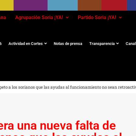
ana
Agrupación Soria ¡YA!
Partido Soria ¡YA!
6
Actividad en Cortes
Notas de prensa
Transparencia
Canal
speto a los sorianos que las ayudas al funcionamiento no sean retroacti
era una nueva falta de