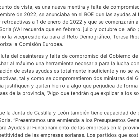
u punto de vista, es una nueva mentira y falta de compromi
iciembre de 2022, se anunciaba en el BOE que las ayudas a
r retroactivas a 1 de enero de 2022 y que se comenzarán a a
ria ¡YA! recuerda que en febrero, julio y octubre del año 
o la vicepresidenta para el Reto Demográfico, Teresa Ribe
toriza la Comisión Europea.
oluta del desinterés y falta de compromiso del Gobierno d
char al máximo una herramienta necesaria para la lucha con
icación de estas ayudas es totalmente insuficiente y no se 
activas, tal y como se comprometieron dos ministras del Go
 justifiquen y quiten hierro a algo que perjudica de forma 
eses de la provincia, “Algo que tendrán que explicar a los s
 que la Junta de Castilla y León también tiene capacidad d
oria. “Presentamos una enmienda a los Presupuestos Gener
ara Ayudas al Funcionamiento de las empresas en la provinc
titividad de las empresas sorianas. Los partidos que sosti