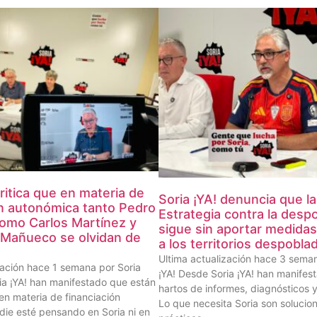
critica que en materia de
Soria ¡YA! denuncia que la 
ón autonómica tanto Pedro
Estrategia contra la desp
omo Carlos Martínez y
sigue sin aportar medidas
Mañueco se olvidan de
a los territorios despobla
Ultima actualización hace 3 seman
zación hace 1 semana por Soria
¡YA! Desde Soria ¡YA! han manifes
ia ¡YA! han manifestado que están
hartos de informes, diagnósticos y
en materia de financiación
Lo que necesita Soria son solucio
ie esté pensando en Soria ni en