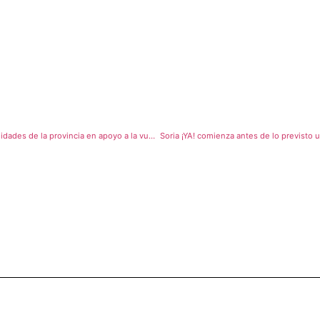
Soria ¡YA! recoge 1.000 firmas en varias localidades de la provincia en apoyo a la vuelta de los estudios de medicina