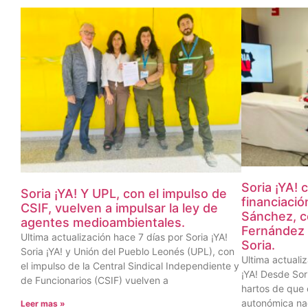
Soria ¡YA! 
Soria ¡YA! Y UPL, con el impulso de
financiaci
CSIF, vuelven a impulsar la ley de
Sánchez, c
agentes medioambientales.
Fernández 
Ultima actualización hace 7 días por Soria ¡YA!
Soria.
Soria ¡YA! y Unión del Pueblo Leonés (UPL), con
Ultima actuali
el impulso de la Central Sindical Independiente y
¡YA! Desde Sor
de Funcionarios (CSIF) vuelven a
hartos de que 
autonómica nad
Leer mas »