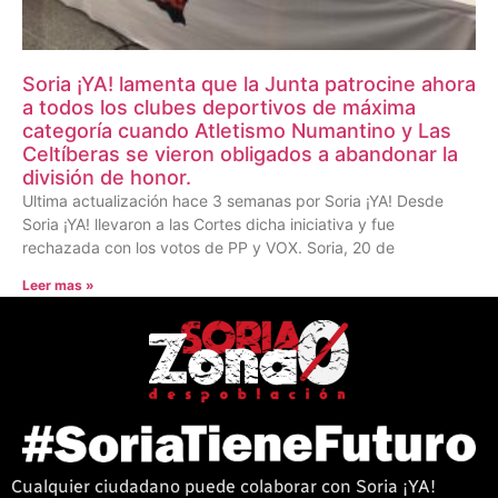
Soria ¡YA! lamenta que la Junta patrocine ahora
a todos los clubes deportivos de máxima
categoría cuando Atletismo Numantino y Las
Celtíberas se vieron obligados a abandonar la
división de honor.
Ultima actualización hace 3 semanas por Soria ¡YA! Desde
Soria ¡YA! llevaron a las Cortes dicha iniciativa y fue
rechazada con los votos de PP y VOX. Soria, 20 de
Leer mas »
Cualquier ciudadano puede colaborar con Soria ¡YA!