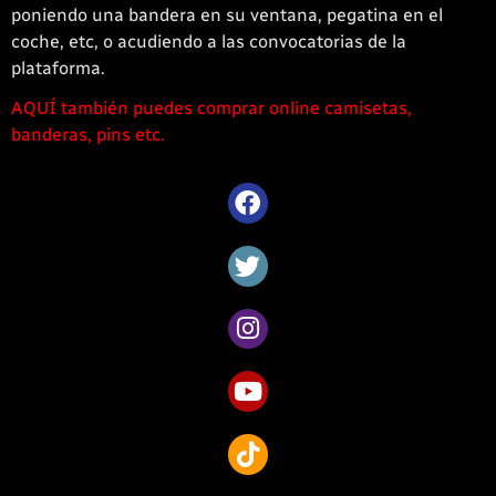
poniendo una bandera en su ventana, pegatina en el
coche, etc, o acudiendo a las convocatorias de la
plataforma.
AQUÍ también puedes comprar online camisetas,
1win
banderas, pins etc.
casino
offre
une
large
sélection
de
jeux
captivants
pour
les
amateurs
de
Côte
d’Ivoire.