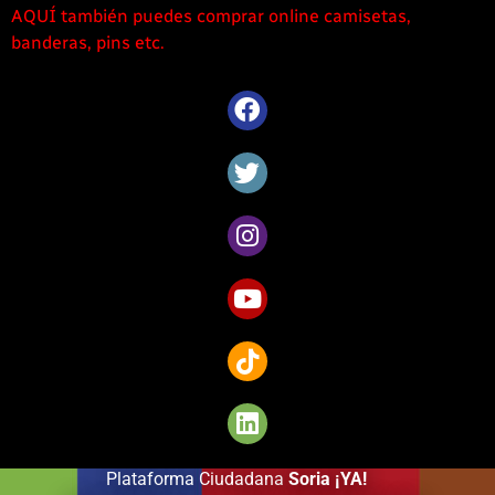
AQUÍ también puedes comprar online camisetas,
1win
banderas, pins etc.
casino
offre
une
large
sélection
de
jeux
captivants
pour
les
amateurs
de
Côte
d’Ivoire.
Plataforma Ciudadana
Soria ¡YA!