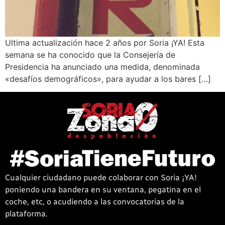
Ultima actualización hace 2 años por Soria ¡YA! Esta
semana se ha conocido que la Consejería de
Presidencia ha anunciado una medida, denominada
«desafíos demográficos», para ayudar a los bares […]
Cualquier ciudadano puede colaborar con Soria ¡YA!
poniendo una bandera en su ventana, pegatina en el
coche, etc, o acudiendo a las convocatorias de la
plataforma.