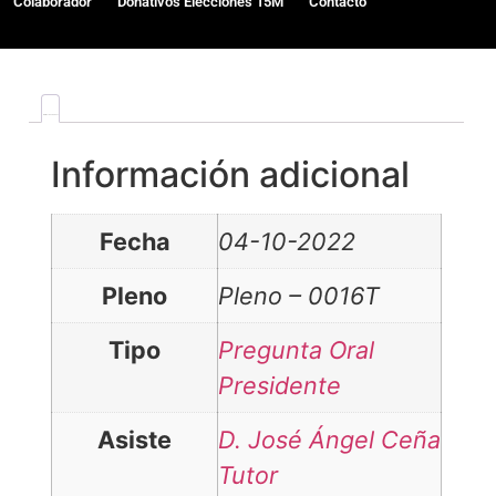
Colaborador
Donativos Elecciones 15M
Contacto
Información adicional
Información adicional
Fecha
04-10-2022
Pleno
Pleno – 0016T
Tipo
Pregunta Oral
Presidente
Asiste
D. José Ángel Ceña
Tutor