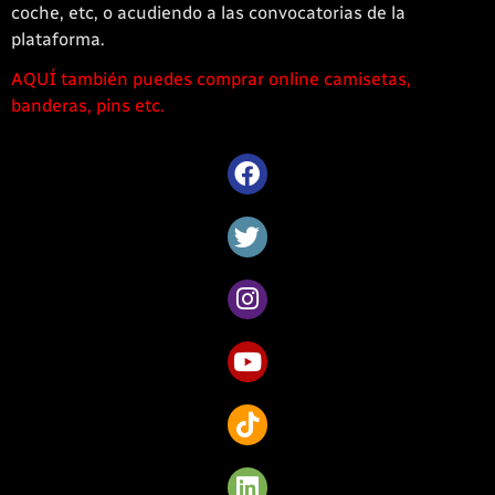
coche, etc, o acudiendo a las convocatorias de la
plataforma.
AQUÍ también puedes comprar online camisetas,
1win
banderas, pins etc.
casino
offre
une
large
sélection
de
jeux
captivants
pour
les
amateurs
de
Côte
d’Ivoire.