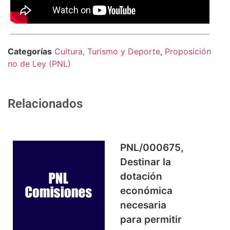
Comparte
Categorías
Cultura, Turismo y Deporte
,
Proposición
no de Ley (PNL)
Relacionados
PNL/000675,
Destinar la
dotación
económica
necesaria
para permitir