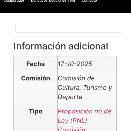
Colaborador
Donativos Elecciones 15M
Contacto
Información adicional
Información adicional
Fecha
17-10-2025
Comisión
Comisión de
Cultura, Turismo y
Deporte
Tipo
Proposición no de
Ley (PNL)
Comisión