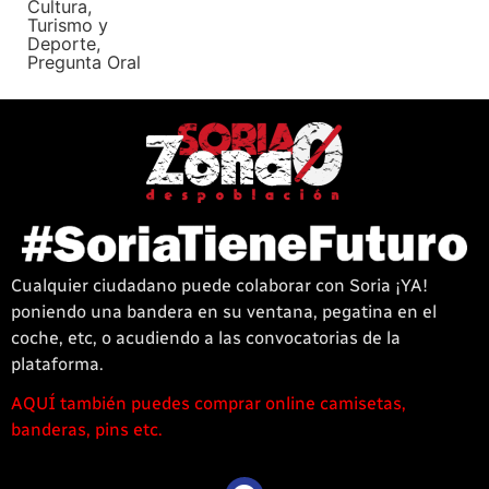
Cultura,
Turismo y
Deporte
,
Pregunta Oral
Cualquier ciudadano puede colaborar con Soria ¡YA!
poniendo una bandera en su ventana, pegatina en el
coche, etc, o acudiendo a las convocatorias de la
plataforma.
AQUÍ también puedes comprar online camisetas,
1win
banderas, pins etc.
casino
offre
une