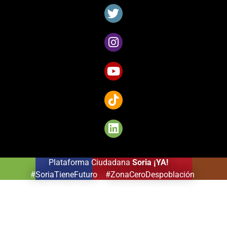
sélection
de
jeux
captivants
pour
les
amateurs
de
Côte
d’Ivoire.
Plataforma Ciudadana
Soria ¡YA!
#SoriaTieneFuturo #ZonaCeroDespoblación