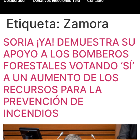
Colaborador
Donativos Elecciones 15M
Contacto
Etiqueta:
Zamora
SORIA ¡YA! DEMUESTRA SU
APOYO A LOS BOMBEROS
FORESTALES VOTANDO ‘SÍ’
A UN AUMENTO DE LOS
RECURSOS PARA LA
PREVENCIÓN DE
INCENDIOS