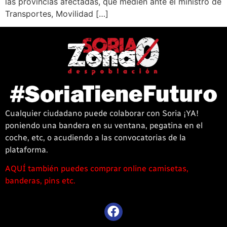
las provincias afectadas, que medien ante el ministro de
Transportes, Movilidad […]
Cualquier ciudadano puede colaborar con Soria ¡YA!
poniendo una bandera en su ventana, pegatina en el
coche, etc, o acudiendo a las convocatorias de la
plataforma.
AQUÍ también puedes comprar online camisetas,
1win
banderas, pins etc.
casino
offre
une
large