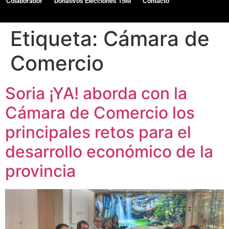
Colaborador
Donativos Elecciones 15M
Contacto
Etiqueta:
Cámara de
Comercio
Soria ¡YA! aborda con la
Cámara de Comercio los
principales retos para el
desarrollo económico de la
provincia