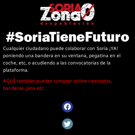
Cualquier ciudadano puede colaborar con Soria ¡YA!
poniendo una bandera en su ventana, pegatina en el
coche, etc, o acudiendo a las convocatorias de la
plataforma.
AQUÍ también puedes comprar online camisetas,
1win
banderas, pins etc.
casino
offre
une
large
sélection
de
jeux