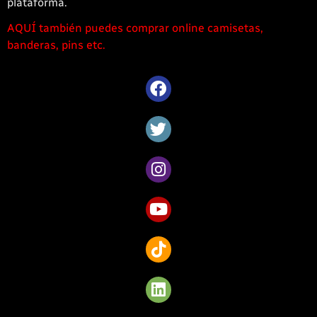
plataforma.
AQUÍ también puedes comprar online camisetas,
1win
banderas, pins etc.
casino
offre
une
large
sélection
de
jeux
captivants
pour
les
amateurs
de
Côte
d’Ivoire.