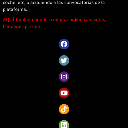
coche, etc, o acudiendo a las convocatorias de la
plataforma.
AQUÍ también puedes comprar online camisetas,
1win
banderas, pins etc.
casino
offre
une
large
sélection
de
jeux
captivants
pour
les
amateurs
de
Côte
d’Ivoire.