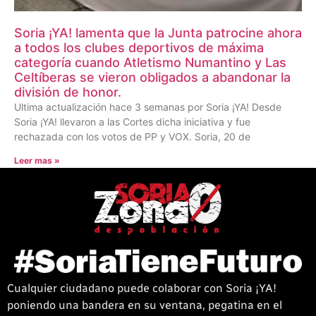
Soria ¡YA! lamenta que la Junta patrocine ahora
a todos los clubes deportivos de máxima
categoría cuando Atletismo Numantino y Las
Celtíberas se vieron obligados a abandonar la
división de honor.
Ultima actualización hace 3 semanas por Soria ¡YA! Desde
Soria ¡YA! llevaron a las Cortes dicha iniciativa y fue
rechazada con los votos de PP y VOX. Soria, 20 de
Leer mas »
Cualquier ciudadano puede colaborar con Soria ¡YA!
poniendo una bandera en su ventana, pegatina en el