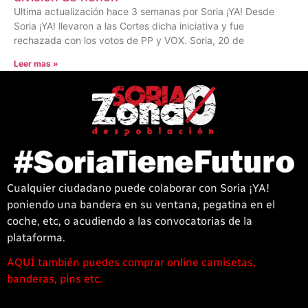
Ultima actualización hace 3 semanas por Soria ¡YA! Desde
Soria ¡YA! llevaron a las Cortes dicha iniciativa y fue
rechazada con los votos de PP y VOX. Soria, 20 de
Leer mas »
Cualquier ciudadano puede colaborar con Soria ¡YA!
poniendo una bandera en su ventana, pegatina en el
coche, etc, o acudiendo a las convocatorias de la
plataforma.
AQUÍ también puedes comprar online camisetas,
1win
banderas, pins etc.
casino
offre