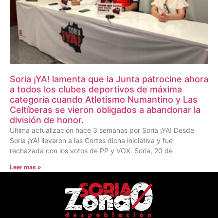
Soria ¡YA! lamenta que la Junta patrocine ahora
a todos los clubes deportivos de máxima
categoría cuando Atletismo Numantino y Las
Celtíberas se vieron obligados a abandonar la
división de honor.
Ultima actualización hace 3 semanas por Soria ¡YA! Desde
Soria ¡YA! llevaron a las Cortes dicha iniciativa y fue
rechazada con los votos de PP y VOX. Soria, 20 de
Leer mas »