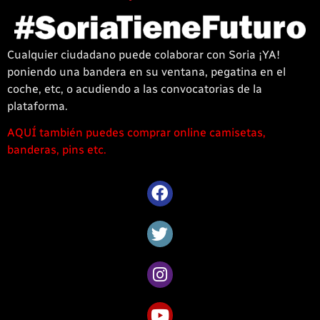
Cualquier ciudadano puede colaborar con Soria ¡YA!
poniendo una bandera en su ventana, pegatina en el
coche, etc, o acudiendo a las convocatorias de la
plataforma.
AQUÍ también puedes comprar online camisetas,
1win
banderas, pins etc.
casino
offre
une
large
sélection
de
jeux
captivants
pour
les