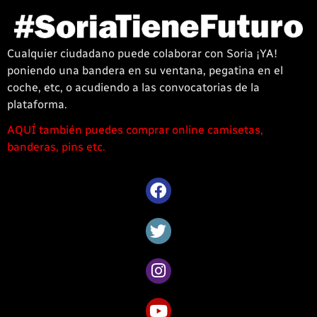
Cualquier ciudadano puede colaborar con Soria ¡YA!
poniendo una bandera en su ventana, pegatina en el
coche, etc, o acudiendo a las convocatorias de la
plataforma.
AQUÍ también puedes comprar online camisetas,
1win
banderas, pins etc.
casino
offre
une
large
sélection
de
jeux
captivants
pour
les