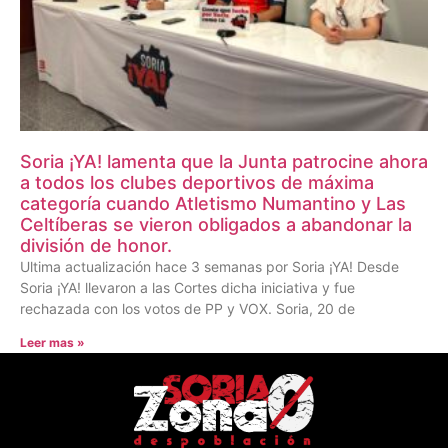
Soria ¡YA! lamenta que la Junta patrocine ahora
a todos los clubes deportivos de máxima
categoría cuando Atletismo Numantino y Las
Celtíberas se vieron obligados a abandonar la
división de honor.
Ultima actualización hace 3 semanas por Soria ¡YA! Desde
Soria ¡YA! llevaron a las Cortes dicha iniciativa y fue
rechazada con los votos de PP y VOX. Soria, 20 de
Leer mas »