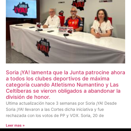
Soria ¡YA! lamenta que la Junta patrocine ahora
a todos los clubes deportivos de máxima
categoría cuando Atletismo Numantino y Las
Celtíberas se vieron obligados a abandonar la
división de honor.
Ultima actualización hace 3 semanas por Soria ¡YA! Desde
Soria ¡YA! llevaron a las Cortes dicha iniciativa y fue
rechazada con los votos de PP y VOX. Soria, 20 de
Leer mas »