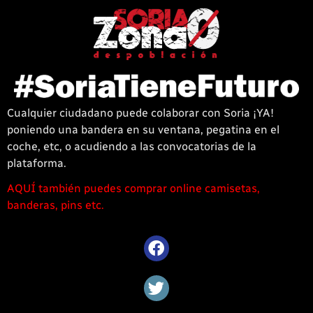
Cualquier ciudadano puede colaborar con Soria ¡YA!
poniendo una bandera en su ventana, pegatina en el
coche, etc, o acudiendo a las convocatorias de la
plataforma.
AQUÍ también puedes comprar online camisetas,
1win
banderas, pins etc.
casino
offre
une
large
sélection
de
jeux