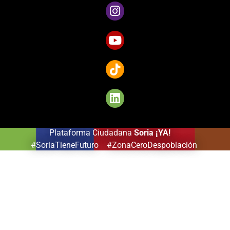
captivants
pour
les
amateurs
de
Côte
d’Ivoire.
Plataforma Ciudadana
Soria ¡YA!
#SoriaTieneFuturo #ZonaCeroDespoblación