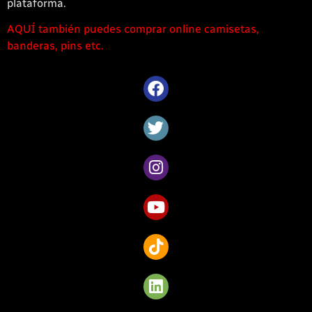
plataforma.
AQUÍ también puedes comprar online camisetas,
1win
banderas, pins etc.
casino
offre
une
large
sélection
de
jeux
captivants
pour
les
amateurs
de
Côte
d’Ivoire.