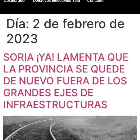
Colaborador
Donativos Elecciones 15M
Contacto
Día:
2 de febrero de
2023
SORIA ¡YA! LAMENTA QUE
LA PROVINCIA SE QUEDE
DE NUEVO FUERA DE LOS
GRANDES EJES DE
INFRAESTRUCTURAS