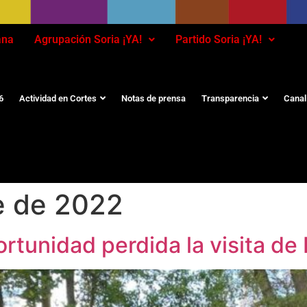
ana
Agrupación Soria ¡YA!
Partido Soria ¡YA!
6
Actividad en Cortes
Notas de prensa
Transparencia
Canal
e de 2022
portunidad perdida la visita d