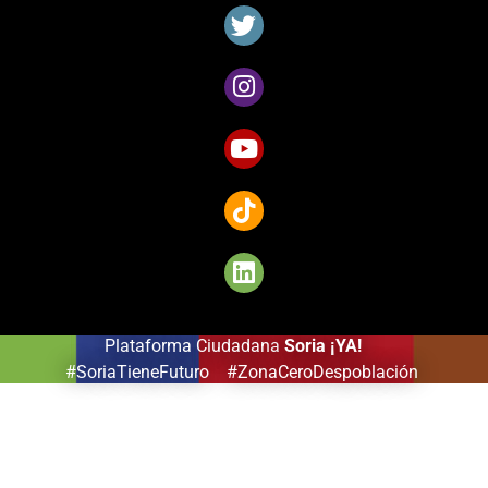
sélection
de
jeux
captivants
pour
les
amateurs
de
Côte
d’Ivoire.
Plataforma Ciudadana
Soria ¡YA!
#SoriaTieneFuturo #ZonaCeroDespoblación