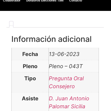
Colaborador
Donativos Elecciones 15M
Contacto
Información adicional
Información adicional
Fecha
13-06-2023
Pleno
Pleno – 043T
Tipo
Pregunta Oral
Consejero
Asiste
D. Juan Antonio
Palomar Sicilia