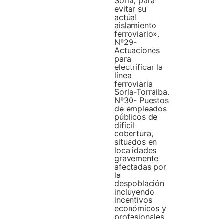
Soria, para
evitar su
actúa!
aislamiento
ferroviario».
Nº29-
Actuaciones
para
electrificar la
línea
ferroviaria
Sorla-Torraiba.
Nº30- Puestos
de empleados
públicos de
difícil
cobertura,
situados en
localidades
gravemente
afectadas por
la
despoblación
incluyendo
incentivos
económicos y
profesionales