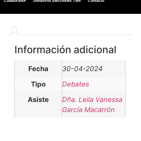
Colaborador
Donativos Elecciones 15M
Contacto
Información adicional
Información adicional
Fecha
30-04-2024
Tipo
Debates
Asiste
Dña. Leila Vanessa
García Macarrón