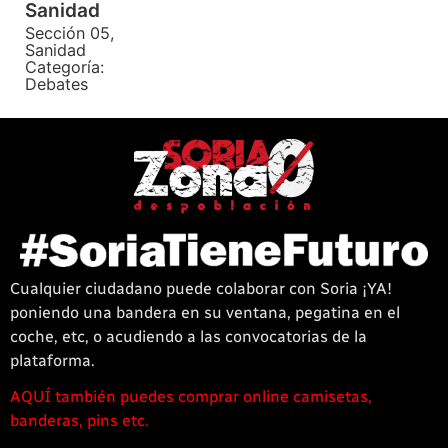
Sanidad
Sección 05,
Sanidad
Categoría:
Debates
Cualquier ciudadano puede colaborar con Soria ¡YA!
poniendo una bandera en su ventana, pegatina en el
coche, etc, o acudiendo a las convocatorias de la
plataforma.
AQUÍ también puedes comprar online camisetas,
1win
banderas, pins etc.
casino
offre