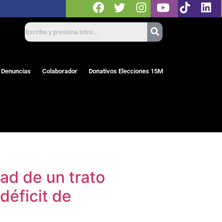
 Denuncias
Colaborador
Donativos Elecciones 15M
dad de un trato
déficit de