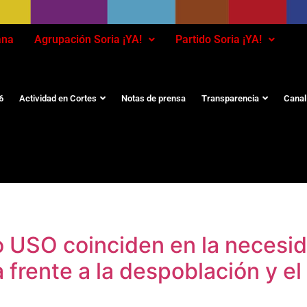
ana
Agrupación Soria ¡YA!
Partido Soria ¡YA!
6
Actividad en Cortes
Notas de prensa
Transparencia
Canal
to USO coinciden en la necesi
 frente a la despoblación y el 