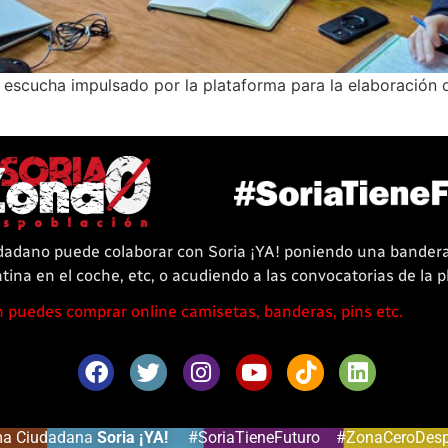
escucha impulsado por la plataforma para la elaboración d
dadano puede colaborar con Soria ¡YA! poniendo una bander
tina en el coche, etc, o acudiendo a las convocatorias de la 
puedes comprar online camisetas, banderas, pins etc.
ma Ciudadana
Soria ¡YA!
#SoriaTieneFuturo #ZonaCeroDesp