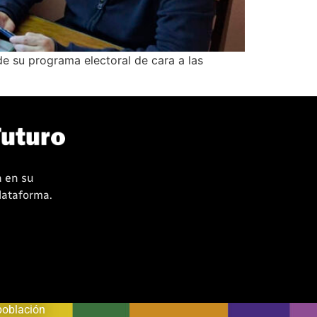
e su programa electoral de cara a las
a en su
plataforma.
oblación