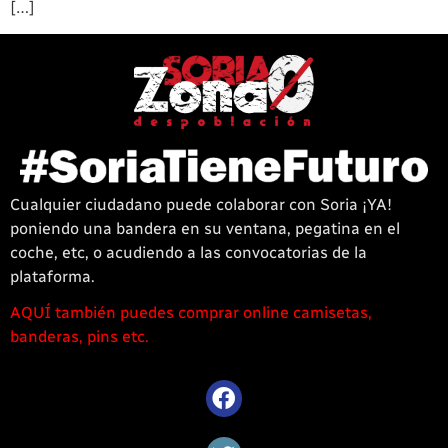
[…]
Cualquier ciudadano puede colaborar con Soria ¡YA!
poniendo una bandera en su ventana, pegatina en el
coche, etc, o acudiendo a las convocatorias de la
plataforma.
AQUÍ también puedes comprar online camisetas,
1win
banderas, pins etc.
casino
offre
une
large
sélection