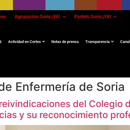
ana
Agrupación Soria ¡YA!
Partido Soria ¡YA!
6
Actividad en Cortes
Notas de prensa
Transparencia
Canal
de Enfermería de Soria
 reivindicaciones del Colegio
ias y su reconocimiento prof