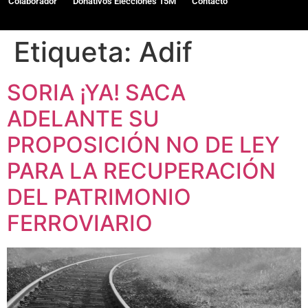
Colaborador
Donativos Elecciones 15M
Contacto
Etiqueta:
Adif
SORIA ¡YA! SACA
ADELANTE SU
PROPOSICIÓN NO DE LEY
PARA LA RECUPERACIÓN
DEL PATRIMONIO
FERROVIARIO