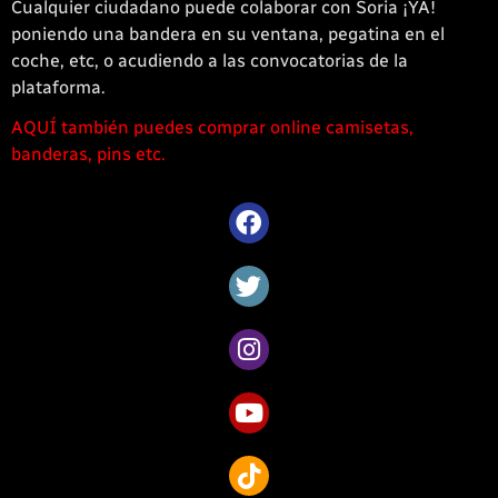
Cualquier ciudadano puede colaborar con Soria ¡YA!
poniendo una bandera en su ventana, pegatina en el
coche, etc, o acudiendo a las convocatorias de la
plataforma.
AQUÍ también puedes comprar online camisetas,
1win
banderas, pins etc.
casino
offre
une
large
sélection
de
jeux
captivants
pour
les
amateurs
de
Côte