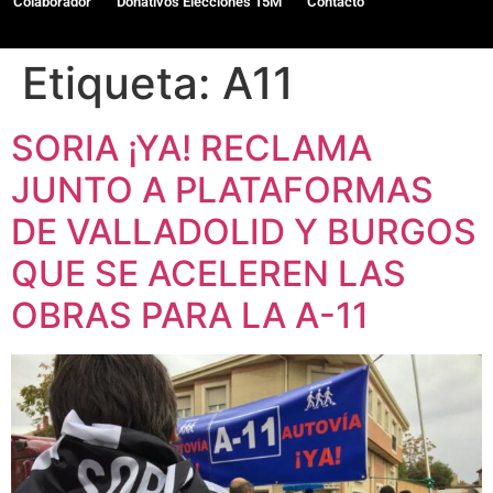
Colaborador
Donativos Elecciones 15M
Contacto
Etiqueta:
A11
SORIA ¡YA! RECLAMA
JUNTO A PLATAFORMAS
DE VALLADOLID Y BURGOS
QUE SE ACELEREN LAS
OBRAS PARA LA A-11