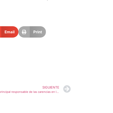
Email
Print
SIGUIENTE
Soria ¡YA! señala al Partido Popular como principal responsable de las carencias en la sanidad soriana