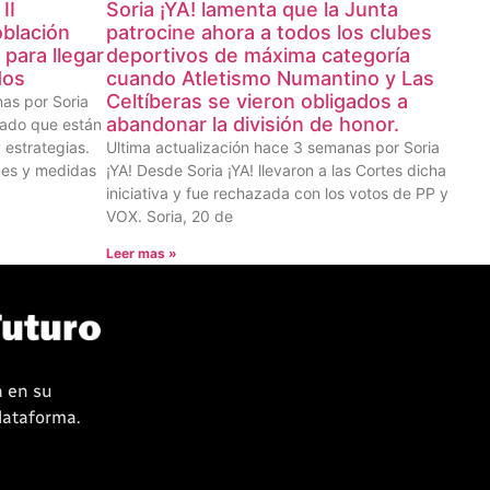
II
Soria ¡YA! lamenta que la Junta
oblación
patrocine ahora a todos los clubes
 para llegar
deportivos de máxima categoría
dos
cuando Atletismo Numantino y Las
Celtíberas se vieron obligados a
as por Soria
abandonar la división de honor.
tado que están
 estrategias.
Ultima actualización hace 3 semanas por Soria
nes y medidas
¡YA! Desde Soria ¡YA! llevaron a las Cortes dicha
iniciativa y fue rechazada con los votos de PP y
VOX. Soria, 20 de
Leer mas »
a en su
plataforma.