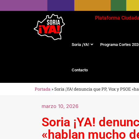
Plataforma Ciudad
Soria ¡YA!
Programa Cortes 202
Contacto
Portada
»
Soria ¡YA! denuncia que PP, Vox y PSOE «h
marzo 10, 2026
Soria ¡YA! denun
«hablan mucho de