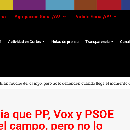
ana
Agrupación Soria ¡YA!
Partido Soria ¡YA!
6
Actividad en Cortes
Notas de prensa
Transparencia
Canal
ablan mucho del campo, pero no lo defienden cuando llega el momento d
cia que PP, Vox y PSOE
l campo, pero no lo