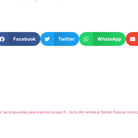
Facebook
Twitter
WhatsApp
Soria ¡YA! denuncia en la revista “Numantrina” las propuestas para la provincia que PP y Vox han rechazado y el PSOE no ha apoyado