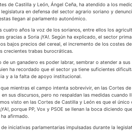
rtes de Castilla y León, Ángel Ceña, ha atendido a los medi
legislatura en defensa del sector agrario soriano y denunci
stas llegan al parlamento autonómico.
cuatro años la voz de los sorianos, entre ellos los agricul
s gracias a Soria ¡YA!. Según ha explicado, el sector prima
os bajos precios del cereal, el incremento de los costes 
s crecientes trabas burocráticas.
o de un ganadero es poder labrar, sembrar o atender a sus 
ien ha recordado que el sector ya tiene suficientes dificu
 y a la falta de apoyo institucional.
o que mientras el campo intenta sobrevivir, en las Cortes de
o en sus discursos, pero no respaldan las medidas cuando 
mos visto en las Cortes de Castilla y León es que el único 
 ¡YA!, porque PP, Vox y PSOE se llenan la boca diciendo qu
 ha afirmado.
e iniciativas parlamentarias impulsadas durante la legislatu