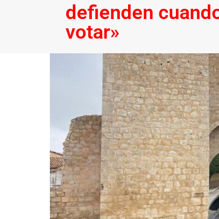
defienden cuando
votar»