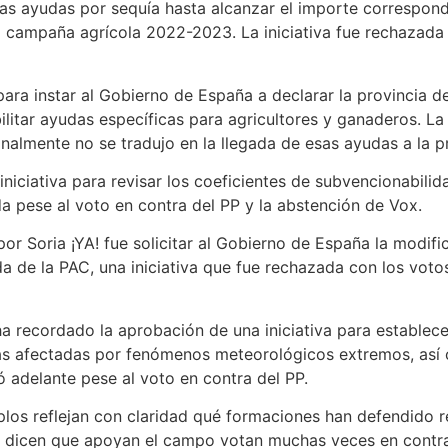
las ayudas por sequía hasta alcanzar el importe correspond
la campaña agrícola 2022-2023. La iniciativa fue rechazada
para instar al Gobierno de España a declarar la provincia 
bilitar ayudas específicas para agricultores y ganaderos. 
nalmente no se tradujo en la llegada de esas ayudas a la pr
iciativa para revisar los coeficientes de subvencionabilida
a pese al voto en contra del PP y la abstención de Vox.
or Soria ¡YA! fue solicitar al Gobierno de España la modifi
a de la PAC, una iniciativa que fue rechazada con los voto
 ha recordado la aprobación de una iniciativa para establec
las afectadas por fenómenos meteorológicos extremos, así
ó adelante pese al voto en contra del PP.
os reflejan con claridad qué formaciones han defendido r
ue dicen que apoyan el campo votan muchas veces en contr