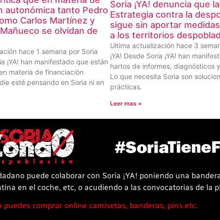
Soria ¡YA! denuncia que la 
ón autonómica tanto Pedro
Estrategia contra la desp
omo Carlos Martínez y
sigue sin aportar medidas
Mañueco se olvidan de
a los territorios despobla
Ultima actualización hace 3 seman
zación hace 1 semana por Soria
¡YA! Desde Soria ¡YA! han manifes
ia ¡YA! han manifestado que están
hartos de informes, diagnósticos y
en materia de financiación
Lo que necesita Soria son solucio
ie esté pensando en Soria ni en
prácticas.
Leer mas »
dadano puede colaborar con Soria ¡YA! poniendo una bander
tina en el coche, etc, o acudiendo a las convocatorias de la 
puedes comprar online camisetas, banderas, pins etc.