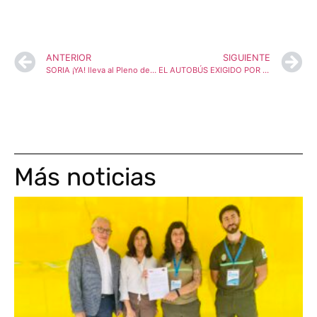
ANTERIOR
SIGUIENTE
SORIA ¡YA! lleva al Pleno de las Cortes el déficit de potencia eléctrica en la provincia y la no implantación del grado de Técnico Superior en Imagen para el Diagnóstico
EL AUTOBÚS EXIGIDO POR SORIA ¡YA! PARA LLEGAR DESDE ARCOS DE JALÓN Y ALMAZÁN A SORIA A LAS 8 DE LA MAÑANA YA ES UNA REALIDAD
Más noticias