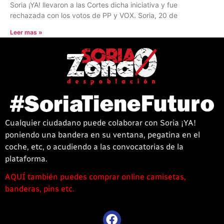
Soria ¡YA! llevaron a las Cortes dicha iniciativa y fue
rechazada con los votos de PP y VOX. Soria, 20 de
Leer mas »
Cualquier ciudadano puede colaborar con Soria ¡YA!
poniendo una bandera en su ventana, pegatina en el
coche, etc, o acudiendo a las convocatorias de la
plataforma.
AQUÍ también puedes comprar online camisetas,
1win
banderas, pins etc.
casino
offre
une