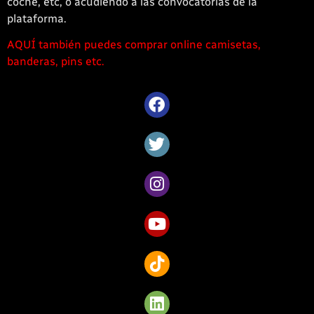
coche, etc, o acudiendo a las convocatorias de la
plataforma.
AQUÍ también puedes comprar online camisetas,
1win
banderas, pins etc.
casino
offre
une
large
sélection
de
jeux
captivants
pour
les
amateurs
de
Côte
d’Ivoire.