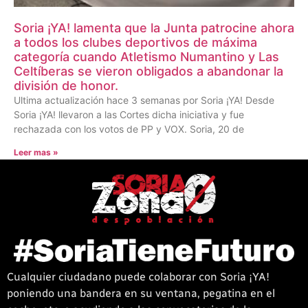
Soria ¡YA! lamenta que la Junta patrocine ahora
a todos los clubes deportivos de máxima
categoría cuando Atletismo Numantino y Las
Celtíberas se vieron obligados a abandonar la
división de honor.
Ultima actualización hace 3 semanas por Soria ¡YA! Desde
Soria ¡YA! llevaron a las Cortes dicha iniciativa y fue
rechazada con los votos de PP y VOX. Soria, 20 de
Leer mas »
Cualquier ciudadano puede colaborar con Soria ¡YA!
poniendo una bandera en su ventana, pegatina en el