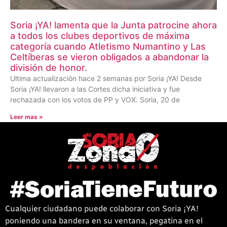
Soria ¡YA! lamenta que la Junta patrocine ahora
a todos los clubes deportivos de máxima
categoría cuando Atletismo Numantino y Las
Celtíberas se vieron obligados a abandonar la
división de honor.
Ultima actualización hace 2 semanas por Soria ¡YA! Desde
Soria ¡YA! llevaron a las Cortes dicha iniciativa y fue
rechazada con los votos de PP y VOX. Soria, 20 de
Leer mas »
Cualquier ciudadano puede colaborar con Soria ¡YA!
poniendo una bandera en su ventana, pegatina en el