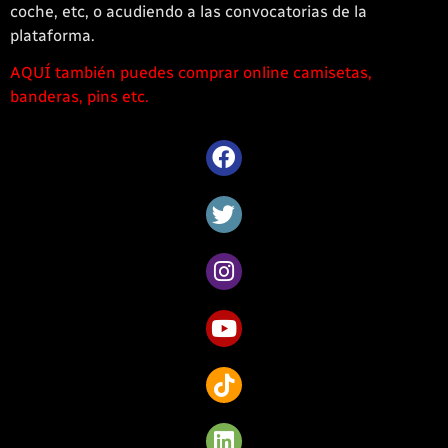
coche, etc, o acudiendo a las convocatorias de la
plataforma.
AQUÍ también puedes comprar online camisetas,
1win
banderas, pins etc.
casino
offre
une
large
sélection
de
jeux
captivants
pour
les
amateurs
de
Côte
d’Ivoire.