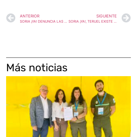
ANTERIOR
SIGUIENTE
SORIA ¡YA! DENUNCIA LAS MENTIRAS DEL PSOE PARA JUSTIFICAR SU ACUERDO DE GOBIERNO CON ERC
SORIA ¡YA!, TERUEL EXISTE Y CUENCA AHORA ACUDEN A MADRID A DENUNCIAR QUE SE COMPAREN SUS AYUDAS AL FUNCIONAMIENTO CON LA FINANCIACIÓN QUE SE NEGOCIA PARA CATALUÑA
Más noticias