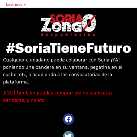
Leer mas »
Cualquier ciudadano puede colaborar con Soria ¡YA!
poniendo una bandera en su ventana, pegatina en el
coche, etc, o acudiendo a las convocatorias de la
plataforma.
AQUÍ también puedes comprar online camisetas,
1win
banderas, pins etc.
casino
offre
une
large
sélection