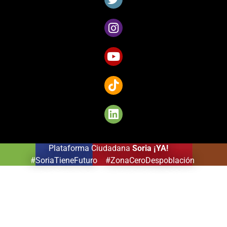
de
jeux
captivants
pour
les
amateurs
de
Côte
d’Ivoire.
Plataforma Ciudadana
Soria ¡YA!
#SoriaTieneFuturo #ZonaCeroDespoblación