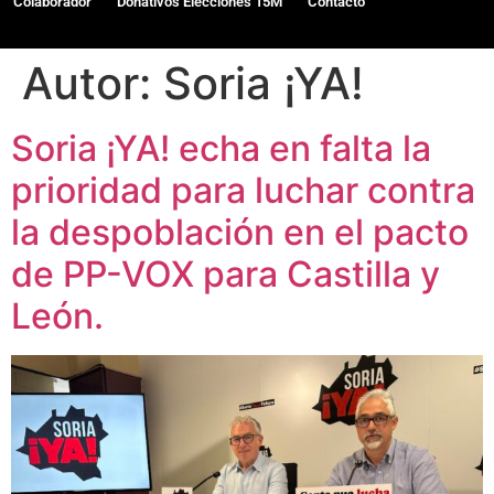
Colaborador
Donativos Elecciones 15M
Contacto
Autor:
Soria ¡YA!
Soria ¡YA! echa en falta la
prioridad para luchar contra
la despoblación en el pacto
de PP-VOX para Castilla y
León.