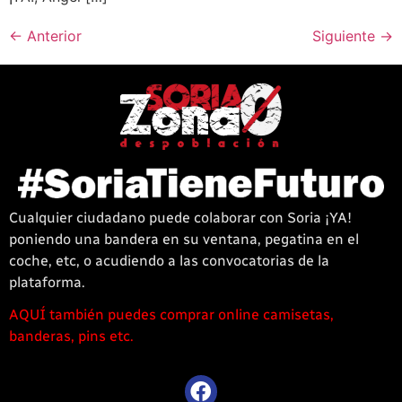
←
Anterior
Siguiente
→
Cualquier ciudadano puede colaborar con Soria ¡YA!
poniendo una bandera en su ventana, pegatina en el
coche, etc, o acudiendo a las convocatorias de la
plataforma.
AQUÍ también puedes comprar online camisetas,
1win
banderas, pins etc.
casino
offre
une