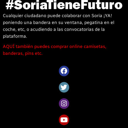
Cualquier ciudadano puede colaborar con Soria ¡YA!
poniendo una bandera en su ventana, pegatina en el
coche, etc, o acudiendo a las convocatorias de la
plataforma.
AQUÍ también puedes comprar online camisetas,
1win
banderas, pins etc.
casino
offre
une
large
sélection
de
jeux
captivants
pour
les
amateurs