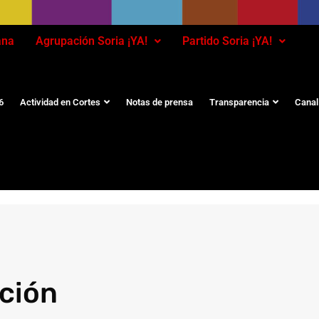
ana
Agrupación Soria ¡YA!
Partido Soria ¡YA!
6
Actividad en Cortes
Notas de prensa
Transparencia
Canal
ción