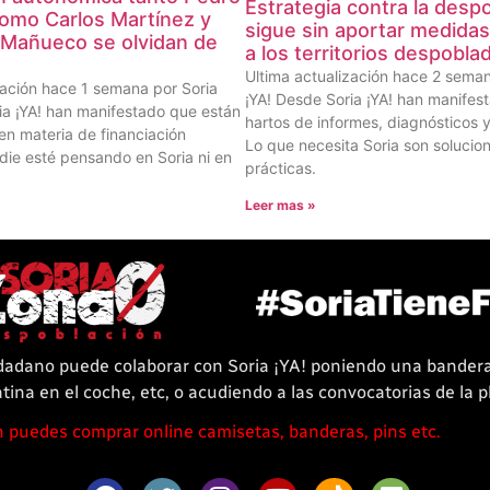
Estrategia contra la desp
omo Carlos Martínez y
sigue sin aportar medidas
Mañueco se olvidan de
a los territorios despobla
Ultima actualización hace 2 seman
zación hace 1 semana por Soria
¡YA! Desde Soria ¡YA! han manifes
ia ¡YA! han manifestado que están
hartos de informes, diagnósticos y
en materia de financiación
Lo que necesita Soria son solucio
ie esté pensando en Soria ni en
prácticas.
Leer mas »
dadano puede colaborar con Soria ¡YA! poniendo una bander
tina en el coche, etc, o acudiendo a las convocatorias de la 
puedes comprar online camisetas, banderas, pins etc.