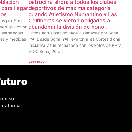
oblación
patrocine ahora a todos los clubes
 para llegar
deportivos de máxima categoría
dos
cuando Atletismo Numantino y Las
Celtíberas se vieron obligados a
as por Soria
abandonar la división de honor.
tado que están
 estrategias.
Ultima actualización hace 2 semanas por Soria
nes y medidas
¡YA! Desde Soria ¡YA! llevaron a las Cortes dicha
iniciativa y fue rechazada con los votos de PP y
VOX. Soria, 20 de
Leer mas »
a en su
plataforma.