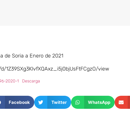
ia de Soria a Enero de 2021
ile/d/1Z39SXg3KlvfXQAxz_i5j0bjUsFtFCgzO/view
6-2020-1
Descarga
Facebook
Twitter
WhatsApp